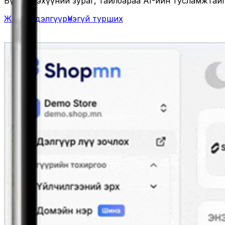
Бүтээгдэхүүний зураг, тайлбараа AI-ийн тусламжтай
Жишээ дэлгүүр
Үнэгүй турших