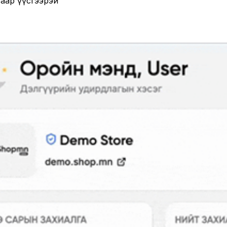
гаар үүсгээрэй