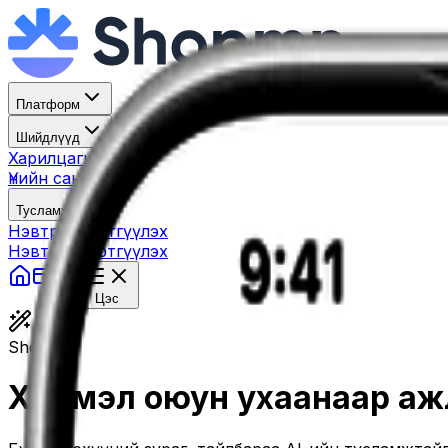
Платформ
Шийдлүүд
Харилцагчид
Үнийн санал
Тусламж
Нэвтрэх
Бүртгүүлэх
Нэвтрэх
Бүртгүүлэх
Үнэ
Цэс
Shop AI
Хиймэл оюун ухаанаар ажлаа